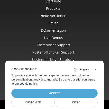
Startseite
Produkte
Neue Versionen
Preise
Dokumentation
Live-Demos
Kostenloser Support
Kostenpflichtiger Support
Kostenpflichtige Beratung
Blog
COOKIE NOTICE
Websites
To provide you with the best experience, we use cookies for
personalization, analytics, and ads. By using our site, you agree
Über Uns
to
our cookie policy
.
ACCEPT
CUSTOMIZE
DENY
© Aspose Pty Ltd 2001-2026.
Alle Rechte vorbehalten.