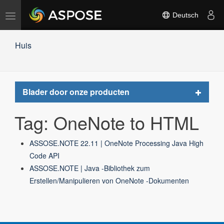
Navigation
Deutsch
umschalten
Huis
Toggle
Blader door onze producten
navigat
Tag: OneNote to HTML
ASSOSE.NOTE 22.11 | OneNote Processing Java High
Code API
ASSOSE.NOTE | Java -Bibliothek zum
Erstellen/Manipulieren von OneNote -Dokumenten