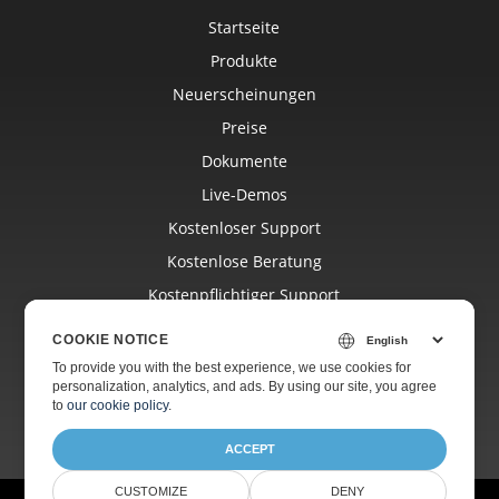
Startseite
Produkte
Neuerscheinungen
Preise
Dokumente
Live-Demos
Kostenloser Support
Kostenlose Beratung
Kostenpflichtiger Support
Blog
COOKIE NOTICE
Websites
To provide you with the best experience, we use cookies for
personalization, analytics, and ads. By using our site, you agree
Über
to
our cookie policy
.
ACCEPT
CUSTOMIZE
DENY