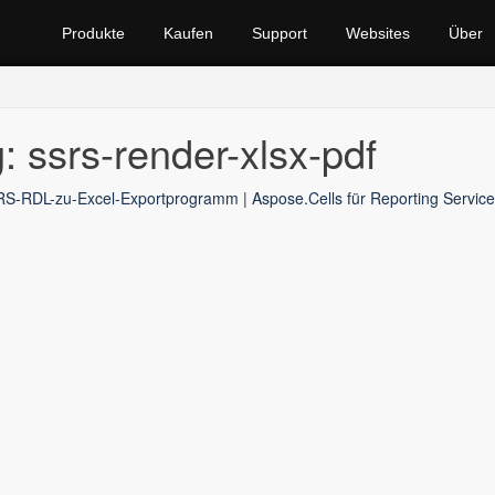
Produkte
Kaufen
Support
Websites
Über
: ssrs-render-xlsx-pdf
S-RDL-zu-Excel-Exportprogramm | Aspose.Cells für Reporting Service