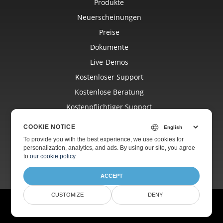
Produkte
Neuerscheinungen
Preise
Dokumente
Live-Demos
Kostenloser Support
Kostenlose Beratung
Kostenpflichtiger Support
Blog
COOKIE NOTICE
Websites
To provide you with the best experience, we use cookies for
personalization, analytics, and ads. By using our site, you agree
Über
to
our cookie policy
.
ACCEPT
CUSTOMIZE
DENY
© Aspose Pty Ltd 2001-2026. Alle Rechte vorbehalten.
Datenschutzrichtlinie
Nutzungsbedingungen
Kontakt