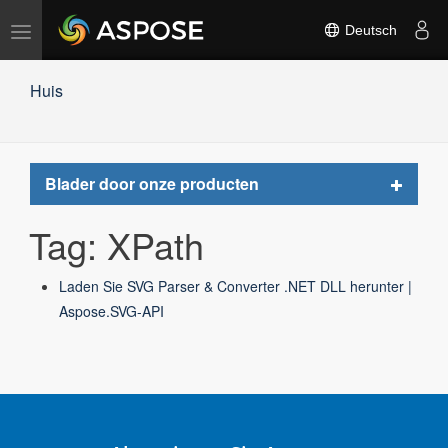
Navigation
Deutsch
umschalten
Huis
Toggle
Blader door onze producten
navigat
Tag: XPath
Laden Sie SVG Parser & Converter .NET DLL herunter |
Aspose.SVG-API