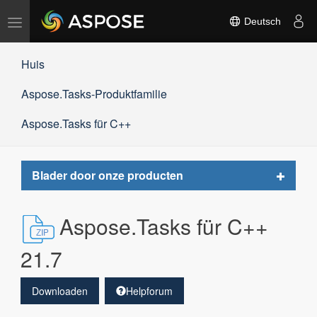
Navigation
Deutsch
umschalten
Huis
Aspose.Tasks-Produktfamilie
Aspose.Tasks für C++
Toggle
Blader door onze producten
navigat
Aspose.Tasks für C++
21.7
Downloaden
Helpforum