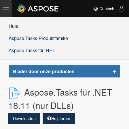
Navigation
Deutsch
umschalten
Huis
Aspose.Tasks-Produktfamilie
Aspose.Tasks für .NET
Toggle
Blader door onze producten
navigat
Aspose.Tasks für .NET
18.11 (nur DLLs)
Downloaden
Helpforum