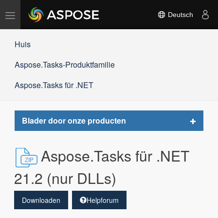
Navigation
Deutsch
umschalten
Huis
Aspose.Tasks-Produktfamilie
Aspose.Tasks für .NET
Toggle
Blader door onze producten
navigat
Aspose.Tasks für .NET
21.2 (nur DLLs)
Downloaden
Helpforum