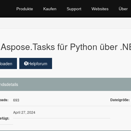
Produkte
Kaufen
Support
Websites
Über
Aspose.Tasks für Python über .
loaden
Helpforum
ndsdetails
oads:
Dateigröße:
693
April 27, 2024
efügt: