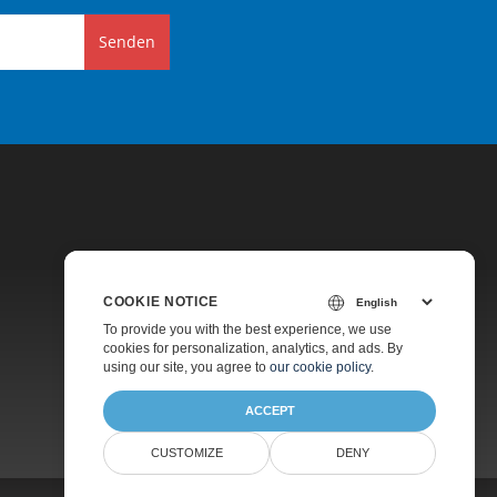
Senden
COOKIE NOTICE
Preise
To provide you with the best experience, we use
cookies for personalization, analytics, and ads. By
Kostenlose Beratung
using our site, you agree to
our cookie policy
.
Über
ACCEPT
CUSTOMIZE
DENY