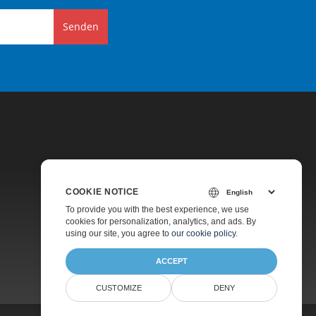
Senden
COOKIE NOTICE
Preise
To provide you with the best experience, we use
cookies for personalization, analytics, and ads. By
Kostenlose Beratung
using our site, you agree to
our cookie policy
.
Über
ACCEPT
CUSTOMIZE
DENY