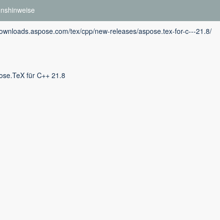
onshinweise
downloads.aspose.com/tex/cpp/new-releases/aspose.tex-for-c---21.8/
ose.TeX für C++ 21.8