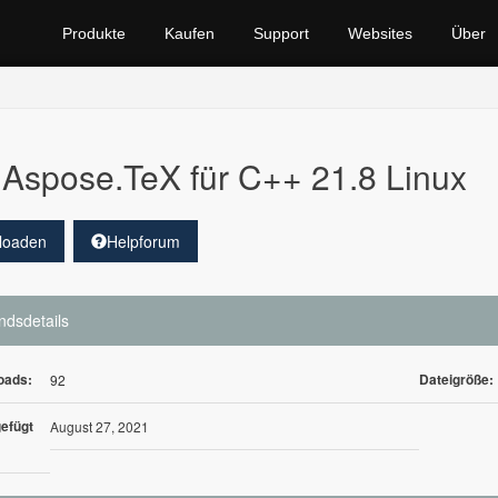
Produkte
Kaufen
Support
Websites
Über
Aspose.TeX für C++ 21.8 Linux
loaden
Helpforum
ndsdetails
oads:
Dateigröße:
92
efügt
August 27, 2021