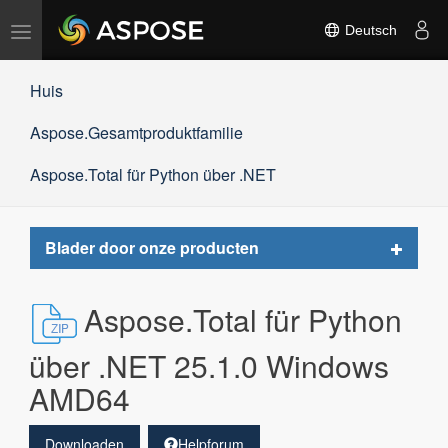
Navigation
Deutsch
umschalten
Huis
Aspose.Gesamtproduktfamilie
Aspose.Total für Python über .NET
Toggle
Blader door onze producten
navigat
Aspose.Total für Python
über .NET 25.1.0 Windows
AMD64
Downloaden
Helpforum