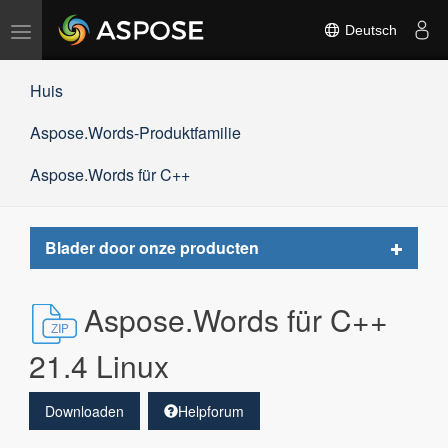
Navigation
Deutsch
umschalten
Huis
Aspose.Words-Produktfamilie
Aspose.Words für C++
Toggle
Blader door onze producten
navigat
Aspose.Words für C++
21.4 Linux
Downloaden
Helpforum