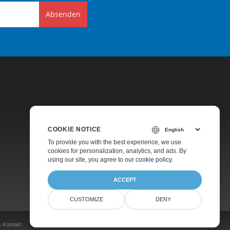
Absenden
COOKIE NOTICE
Preise
To provide you with the best experience, we use
cookies for personalization, analytics, and ads. By
Kostenpflichtiger Support
using our site, you agree to
our cookie policy
.
Über Uns
ACCEPT
CUSTOMIZE
DENY
n
Kontakt