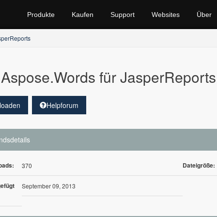
Produkte
Kaufen
Support
Websites
Über
sperReports
Aspose.Words für JasperReports
loaden
Helpforum
ndsdetails
oads:
Dateigröße:
370
efügt
September 09, 2013