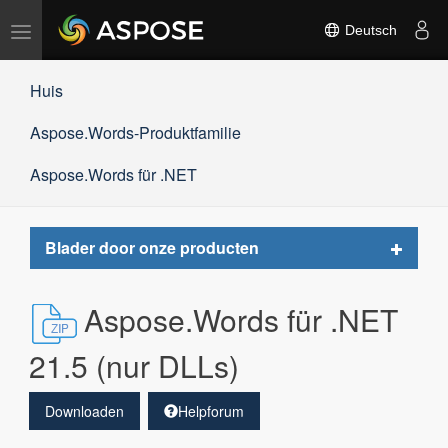
Navigation
Deutsch
umschalten
Huis
Aspose.Words-Produktfamilie
Aspose.Words für .NET
Toggle
Blader door onze producten
navigat
Aspose.Words für .NET
21.5 (nur DLLs)
Downloaden
Helpforum