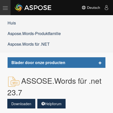
Navigation
Deutsch
umschalten
Huis
Aspose.Words-Produktfamilie
Aspose.Words für .NET
Toggle
Blader door onze producten
navigat
ASSOSE.Words für .net
23.7
Downloaden
Helpforum