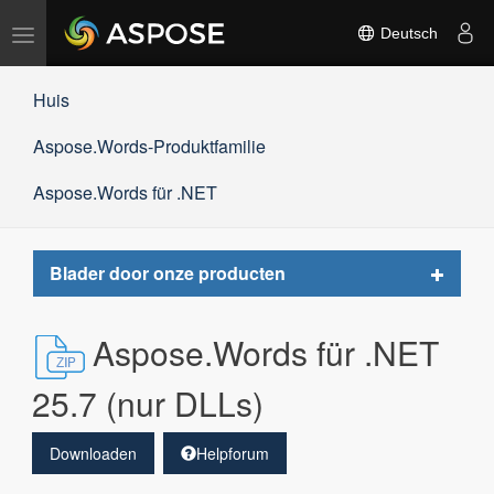
Navigation
Deutsch
umschalten
Huis
Aspose.Words-Produktfamilie
Aspose.Words für .NET
Toggle
Blader door onze producten
navigat
Aspose.Words für .NET
25.7 (nur DLLs)
Downloaden
Helpforum