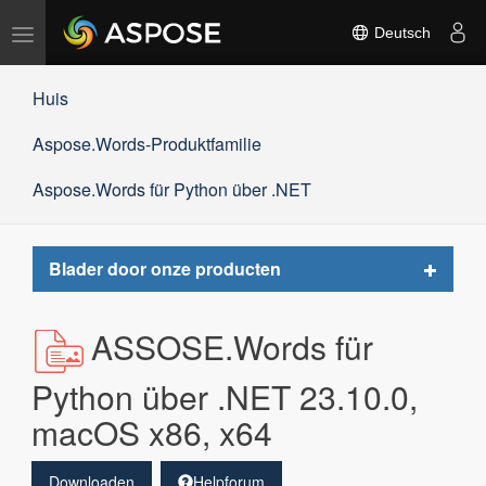
Navigation
Deutsch
umschalten
Huis
Aspose.Words-Produktfamilie
Aspose.Words für Python über .NET
Toggle
Blader door onze producten
navigat
ASSOSE.Words für
Python über .NET 23.10.0,
macOS x86, x64
Downloaden
Helpforum