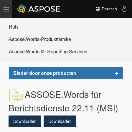
Navigation
Deutsch
umschalten
Huis
Aspose.Words-Produktfamilie
Aspose.Words für Reporting Services
Toggle
Blader door onze producten
navigat
ASSOSE.Words für
Berichtsdienste 22.11 (MSI)
Downloaden
Downloaden