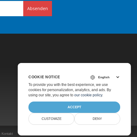
Absenden
COOKIE NOTICE
Preise
To provide you with the best experience, we use
cookies for personalization, analytics, and ads. By
Kostenpflichtiger Support
using our site, you agree to
our cookie policy
.
Über Uns
ACCEPT
CUSTOMIZE
DENY
n
Kontakt