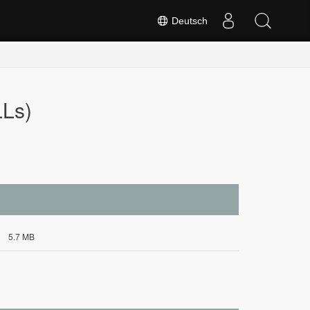
Deutsch
LLs)
5.7 MB