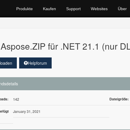
Produkte
Kaufen
Support
Websites
Über
Aspose.ZIP für .NET 21.1 (nur D
loaden
Helpforum
ndsdetails
oads:
Dateigröße:
142
efügt
January 31, 2021