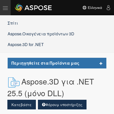
Εναλλαγή
Ελληνικά
πλοήγησης
Σπίτι
Aspose.Οικογένεια προϊόντων 3D
Aspose.3D for .NET
Toggle
Περιηγηθείτε στα Προϊόντα μας
navigat
Aspose.3D για .NET
25.5 (μόνο DLL)
Κατεβάστε
Φόρουμ υποστήριξης