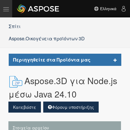
Εναλλαγή
Ελληνικά
πλοήγησης
Σπίτι
Aspose.Οικογένεια προϊόντων 3D
Toggle
Περιηγηθείτε στα Προϊόντα μας
navigat
Aspose.3D για Node.js
μέσω Java 24.10
Κατεβάστε
Φόρουμ υποστήριξης
Στοιχεία αρχείου