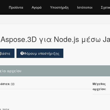
Προϊόντα
Αγορά
Υποστήριξη
Ιστότοποι
Σχετι
Aspose.3D για Node.js μέσω Ja
βάστε
Φόρουμ υποστήριξης
χεία αρχείου
άστεs:
Μέγεθος
33
αρχείου:
9, 2024