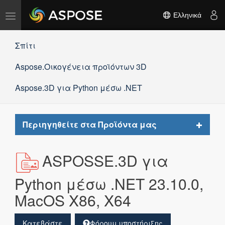
Εναλλαγή
Ελληνικά
πλοήγησης
Σπίτι
Aspose.Οικογένεια προϊόντων 3D
Aspose.3D για Python μέσω .NET
Toggle
Περιηγηθείτε στα Προϊόντα μας
navigat
ASPOSSE.3D για
Python μέσω .NET 23.10.0,
MacOS X86, X64
Κατεβάστε
Φόρουμ υποστήριξης