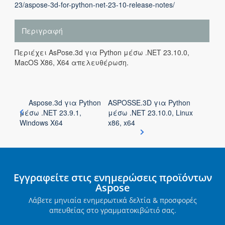
23/aspose-3d-for-python-net-23-10-release-notes/
Περιγραφή
Περιέχει AsPose.3d για Python μέσω .NET 23.10.0,
MacOS X86, X64 απελευθέρωση.
Aspose.3d για Python
ASPOSSE.3D για Python
μέσω .NET 23.9.1,
μέσω .NET 23.10.0, Linux
Windows X64
x86, x64
Εγγραφείτε στις ενημερώσεις προϊόντων
Aspose
Λάβετε μηνιαία ενημερωτικά δελτία & προσφορές
απευθείας στο γραμματοκιβώτιό σας.