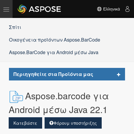
Εναλλαγή
Ελληνικά
πλοήγησης
Σπίτι
Οικογένεια προϊόντων Aspose.BarCode
Aspose.BarCode για Android μέσω Java
Toggle
Περιηγηθείτε στα Προϊόντα μας
navigat
Aspose.barcode για
Android μέσω Java 22.1
Κατεβάστε
Φόρουμ υποστήριξης