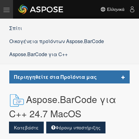
Εναλλαγή
Ελληνικά
πλοήγησης
Σπίτι
Οικογένεια προϊόντων Aspose.BarCode
Aspose.BarCode για C++
Toggle
Περιηγηθείτε στα Προϊόντα μας
navigat
Aspose.BarCode για
C++ 24.7 MacOS
Κατεβάστε
Φόρουμ υποστήριξης