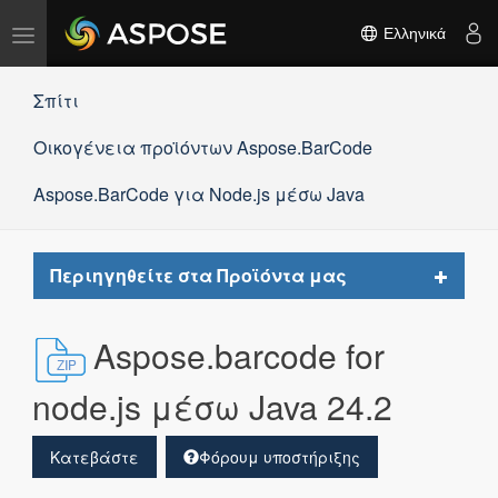
Εναλλαγή
Ελληνικά
πλοήγησης
Σπίτι
Οικογένεια προϊόντων Aspose.BarCode
Aspose.BarCode για Node.js μέσω Java
Toggle
Περιηγηθείτε στα Προϊόντα μας
navigat
Aspose.barcode for
node.js μέσω Java 24.2
Κατεβάστε
Φόρουμ υποστήριξης