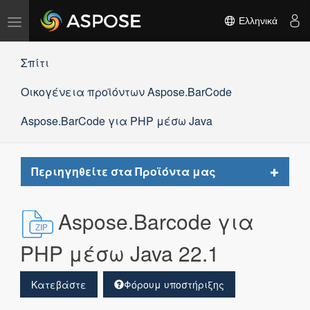
Εναλλαγή
Ελληνικά
πλοήγησης
Σπίτι
Οικογένεια προϊόντων Aspose.BarCode
Aspose.BarCode για PHP μέσω Java
Toggle
Περιηγηθείτε στα Προϊόντα μας
navigat
Aspose.Barcode για
PHP μέσω Java 22.1
Κατεβάστε
Φόρουμ υποστήριξης