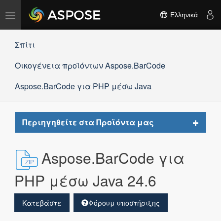
Εναλλαγή
Ελληνικά
πλοήγησης
Σπίτι
Οικογένεια προϊόντων Aspose.BarCode
Aspose.BarCode για PHP μέσω Java
Toggle
Περιηγηθείτε στα Προϊόντα μας
navigat
Aspose.BarCode για
PHP μέσω Java 24.6
Κατεβάστε
Φόρουμ υποστήριξης