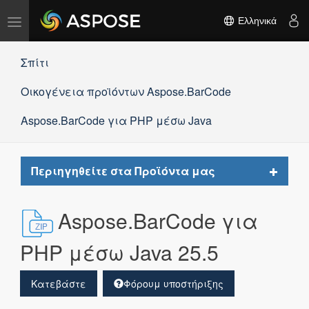
Εναλλαγή
Ελληνικά
πλοήγησης
Σπίτι
Οικογένεια προϊόντων Aspose.BarCode
Aspose.BarCode για PHP μέσω Java
Toggle
Περιηγηθείτε στα Προϊόντα μας
navigat
Aspose.BarCode για
PHP μέσω Java 25.5
Κατεβάστε
Φόρουμ υποστήριξης