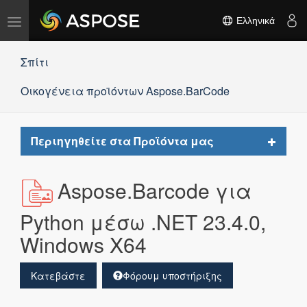
Εναλλαγή
Ελληνικά
πλοήγησης
Σπίτι
Οικογένεια προϊόντων Aspose.BarCode
Toggle
Περιηγηθείτε στα Προϊόντα μας
navigat
Aspose.Barcode για
Python μέσω .NET 23.4.0,
Windows X64
Κατεβάστε
Φόρουμ υποστήριξης