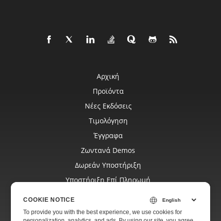
Αρχική
Προϊόντα
Νέες Εκδόσεις
Τιμολόγηση
Έγγραφα
Ζωντανά Demos
Δωρεάν Υποστήριξη
Υποστήριξη Επί Πληρωμή
Blog
COOKIE NOTICE
Ιστότοποι
To provide you with the best experience, we use cookies for
personalization, analytics, and ads. By using our site, you agree