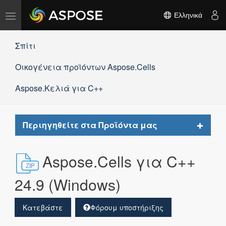
Εναλλαγή
Ελληνικά
πλοήγησης
Σπίτι
Οικογένεια προϊόντων Aspose.Cells
Aspose.Κελιά για C++
Toggle
Περιηγηθείτε στα Προϊόντα μας
navigat
Aspose.Cells για C++
24.9 (Windows)
Κατεβάστε
Φόρουμ υποστήριξης