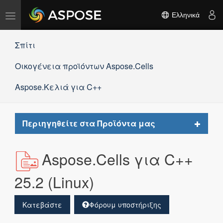
Εναλλαγή
Ελληνικά
πλοήγησης
Σπίτι
Οικογένεια προϊόντων Aspose.Cells
Aspose.Κελιά για C++
Toggle
Περιηγηθείτε στα Προϊόντα μας
navigat
Aspose.Cells για C++
25.2 (Linux)
Κατεβάστε
Φόρουμ υποστήριξης