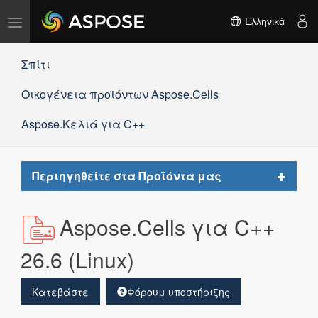
Εναλλαγή
Ελληνικά
πλοήγησης
Σπίτι
Οικογένεια προϊόντων Aspose.Cells
Aspose.Κελιά για C++
Toggle
Περιηγηθείτε στα Προϊόντα μας
navigat
Aspose.Cells για C++
26.6 (Linux)
Κατεβάστε
Φόρουμ υποστήριξης