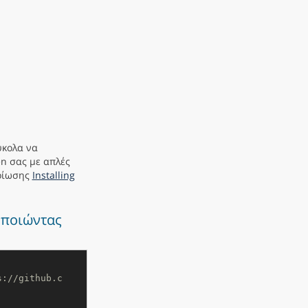
ύκολα να
en σας με απλές
ηρίωσης
Installing
οποιώντας
s://github.c