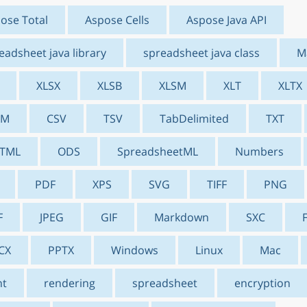
ose Total
Aspose Cells
Aspose Java API
eadsheet java library
spreadsheet java class
M
XLSX
XLSB
XLSM
XLT
XLTX
AM
CSV
TSV
TabDelimited
TXT
TML
ODS
SpreadsheetML
Numbers
PDF
XPS
SVG
TIFF
PNG
F
JPEG
GIF
Markdown
SXC
CX
PPTX
Windows
Linux
Mac
nt
rendering
spreadsheet
encryption