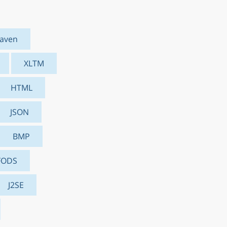
aven
XLTM
HTML
JSON
BMP
FODS
J2SE