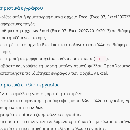
ηριστικά εγγράφου
νοίξτε απλό ή κρυπτογραφημένα αρχεία Excel (Excel97, Excel2007/
ιαφορετικές πηγές.
ποθήκευση αρχείων Excel (Excel97- Excel2007/2010/2013) σε διάφο
ποστηριζόμενες μορφές.
ετατρέψτε τα αρχεία Excel και τα υπολογιστικά φύλλα σε διάφορε
ορφές.
ετατροπή σε μορφή αρχείου εικόνας με ετικέτα (
).
tiff
ιαβάστε και γράψτε τη μορφή υπολογιστικού φύλλου OpenDocumen
ροποποιήστε τις ιδιότητες εγγράφου των αρχείων Excel.
ηριστικά φύλλου εργασίας
άντε το φύλλο εργασίας ορατό ή κρυμμένο.
υνατότητα εμφάνισης ή απόκρυψης καρτελών φύλλου εργασίας, γ
ραμμών και κεφαλίδων.
φαρμόστε επίπεδο ζουμ φύλλου εργασίας.
ιατηρήστε τα επιλεγμένα δεδομένα ορατά κατά την κύλιση σε πάγ
υνατότητα προεπισκόπησης σελίδας φύλλου εργασίας.