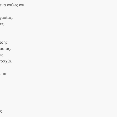
ενα καθώς και
γασίας.
ες.
εσης.
ασίας.
υς.
τοιχία.
μιση
ς.