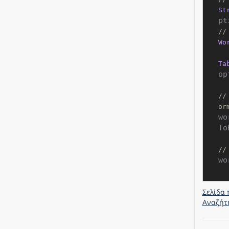
St
pt
//
Wo
Ta
op
//
or
wo
To
//
wo
Σελίδα 
Αναζήτ