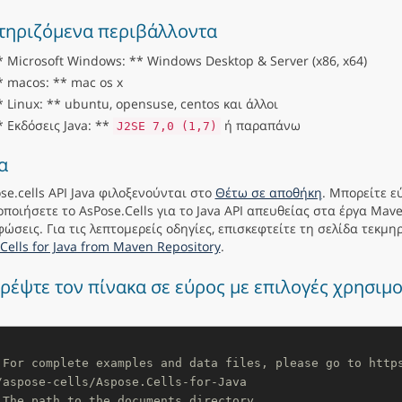
τηριζόμενα περιβάλλοντα
* Microsoft Windows: ** Windows Desktop & Server (x86, x64)
* macos: ** mac os x
* Linux: ** ubuntu, opensuse, centos και άλλοι
* Εκδόσεις Java: **
ή παραπάνω
J2SE 7,0 (1,7)
α
se.cells API Java φιλοξενούνται στο
Θέτω σε αποθήκη
. Μπορείτε ε
ποιήσετε το AsPose.Cells για το Java API απευθείας στα έργα Mav
ώσεις. Για τις λεπτομερείς οδηγίες, επισκεφτείτε τη σελίδα τεκμ
Cells for Java from Maven Repository
.
ρέψτε τον πίνακα σε εύρος με επιλογές χρησιμ
 For complete examples and data files, please go to http
/aspose-cells/Aspose.Cells-for-Java
 The path to the documents directory.