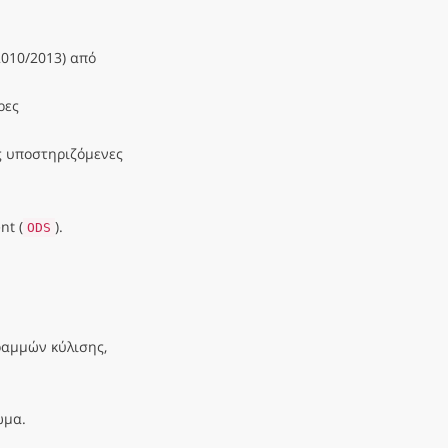
2010/2013) από
ρες
ς υποστηριζόμενες
t (
).
ODS
ραμμών κύλισης,
ωμα.