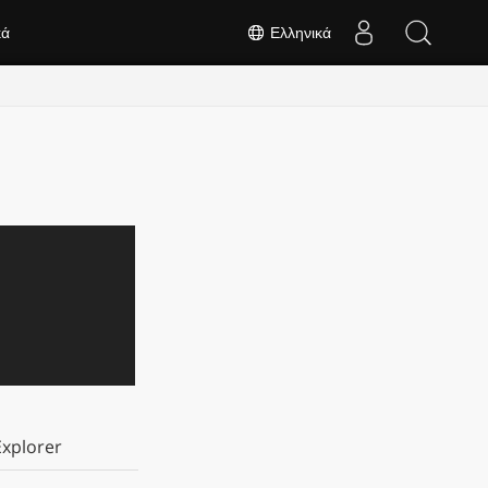
κά
Ελληνικά
xplorer