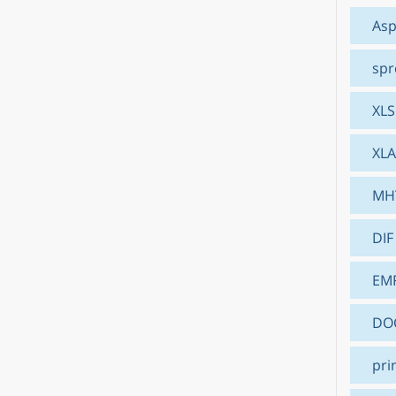
Asp
spr
XLS
XL
MH
DIF
EM
DO
pri