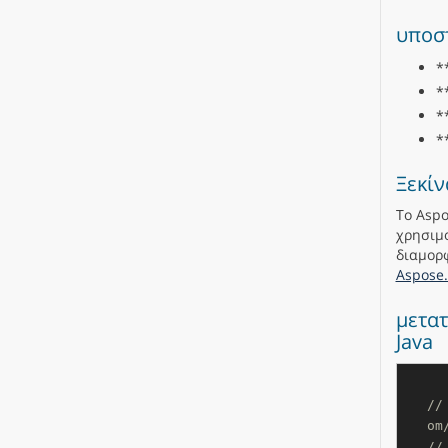
υποσ
*
*
*
*
Ξεκίν
Το Aspo
χρησιμο
διαμορφ
Aspose.
μετατ
Java
//
om
//