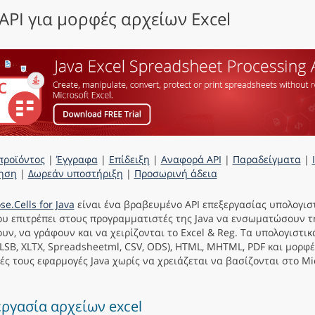
 API για μορφές αρχείων Excel
προϊόντος
|
Έγγραφα
|
Επίδειξη
|
Αναφορά API
|
Παραδείγματα
|
ηση
|
Δωρεάν υποστήριξη
|
Προσωρινή άδεια
se.Cells for Java
είναι ένα βραβευμένο API επεξεργασίας υπολογι
ου επιτρέπει στους προγραμματιστές της Java να ενσωματώσουν τ
υν, να γράφουν και να χειρίζονται το Excel & Reg. Τα υπολογιστικά
LSB, XLTX, Spreadsheetml, CSV, ODS), HTML, MHTML, PDF και μορφέ
κές τους εφαρμογές Java χωρίς να χρειάζεται να βασίζονται στο Mic
ργασία αρχείων excel