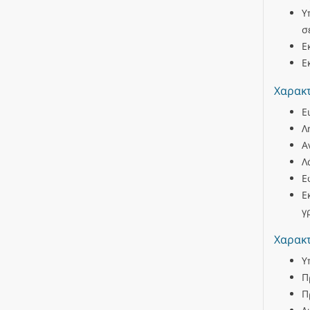
Υ
σ
Ε
Ε
Χαρακτ
Ε
Λ
Α
Λ
Ε
Ε
γ
Χαρακτ
Υ
Π
Π