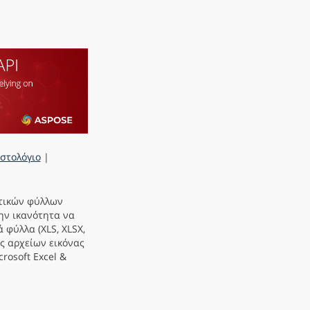
Ιστολόγιο
|
στικών φύλλων
ην ικανότητα να
 φύλλα (XLS, XLSX,
ς αρχείων εικόνας
rosoft Excel &