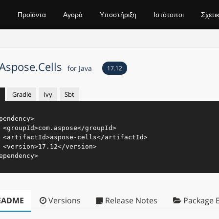
Προϊόντα
Αγορά
Υποστήριξη
Ιστότοποι
Σχετι
Aspose.Cells
for Java
17.12
Gradle
Ivy
Sbt
pendency
>
<
groupId
>
com.aspose
</
groupId
>
<
artifactId
>
aspose-cells
</
artifactId
>
<
version
>
17.12
</
version
>
ependency
>
EADME
Versions
Release Notes
Package E