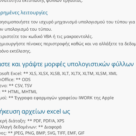
υνατότητα εκτύπωσης φύλλων εργασίας.
ημένες λειτουργίες
ρησιμοποιήστε τον ισχυρό μηχανισμό υπολογισμού του τύπου για
ον υπολογισμό του τύπου.
ειριστείτε τον κωδικό VBA ή τις μακροεντολές.
ημιουργήστε πίνακες περιστροφής καθώς και να αλλάξετε τα δεδο
ρόνο εκτέλεσης.
στε και γράψτε μορφές υπολογιστικών φύλλων
osoft Excel: ** XLS, XLSX, XLSB, XLT, XLTX, XLTM, XLSM, XML
Office: ** ODS
ενο: ** CSV, TSV
: ** HTML, MHTML
μοί: ** Έγγραφα εφαρμογών γραφείου IWORK της Apple
κευση αρχείων excel ως
ερή διάταξη: ** PDF, PDF/A, XPS
λλαγή δεδομένων: ** Διαφορά
νες: ** JPEG, PNG, BMP, SVG, TIFF, EMF, GIF