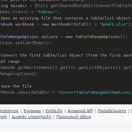
 Utils.getSharedDataDir(ConvertTableT
ring
dataDir
=
ions.class) + 
"Tables/"
 Open an existing file that contains a table/list object
(dataDir + 
);
rkbook
workbook
=
new
Workbook
"book1.xlsx"
();

bleToRangeOptions
options
=
new
TableToRangeOptions
tions.setLastRow(
);

5
 Convert the first table/list object (from the first wor
mal range
rkbook.getWorksheets().get(
).getListObjects().get
0
Range(options);

 Save the file
rkbook.save(dataDir + 
"ConvertTableToRangeWithOptions
προϊόντος
|
Έγγραφα
|
Επίδειξη
|
Αναφορά API
|
Παραδείγματα
|
ηση
|
Δωρεάν υποστήριξη
|
Προσωρινή άδεια