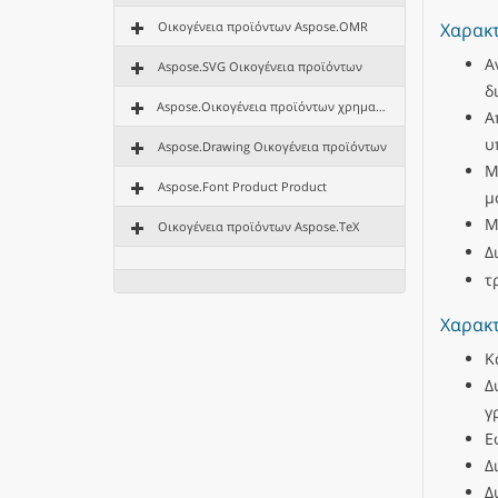
Χαρακτ
Οικογένεια προϊόντων Aspose.OMR
Α
Aspose.SVG Οικογένεια προϊόντων
δ
Aspose.Οικογένεια προϊόντων χρηματοδότησης
Α
υ
Aspose.Drawing Οικογένεια προϊόντων
Μ
Aspose.Font Product Product
μ
Μ
Οικογένεια προϊόντων Aspose.TeX
Δ
τ
Χαρακτ
Κ
Δ
γ
Ε
Δ
Δ