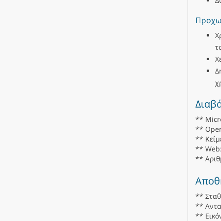
Δ
Προχωρ
Χ
τ
Χ
Δ
χ
Διαβά
** Micr
** Open
** Κείμ
** Web
** Αριθ
Αποθή
** Σταθ
** Αντα
** Εικό