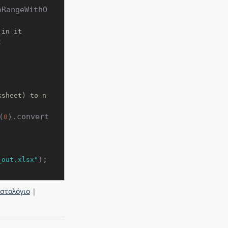
oRangeWithO
 in it


ksheet) to n
(
).convert
0
_out.xlsx"
Ιστολόγιο
|