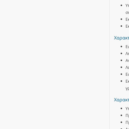
Υ
σ
Ε
Ε
Χαρακτ
Ε
Λ
Α
Λ
Ε
Ε
γ
Χαρακτ
Υ
Π
Π