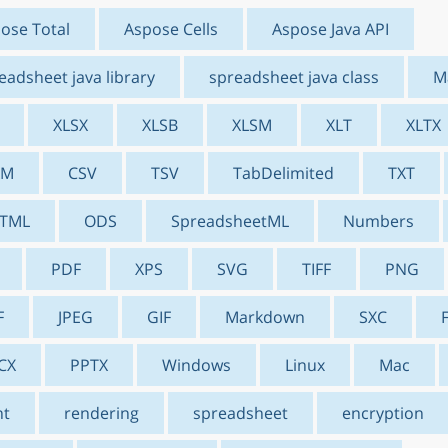
ose Total
Aspose Cells
Aspose Java API
eadsheet java library
spreadsheet java class
M
XLSX
XLSB
XLSM
XLT
XLTX
AM
CSV
TSV
TabDelimited
TXT
TML
ODS
SpreadsheetML
Numbers
PDF
XPS
SVG
TIFF
PNG
F
JPEG
GIF
Markdown
SXC
CX
PPTX
Windows
Linux
Mac
nt
rendering
spreadsheet
encryption