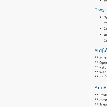
Δ
Προχωρ
Χ
τ
Χ
Δ
χ
Διαβά
** Micr
** Open
** Κείμ
** Web
** Αριθ
Αποθή
** Σταθ
** Αντα
** Εικό