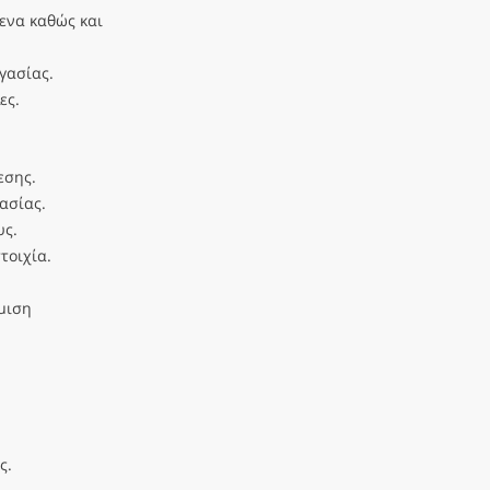
ενα καθώς και
γασίας.
ες.
εσης.
ασίας.
υς.
τοιχία.
μιση
ς.