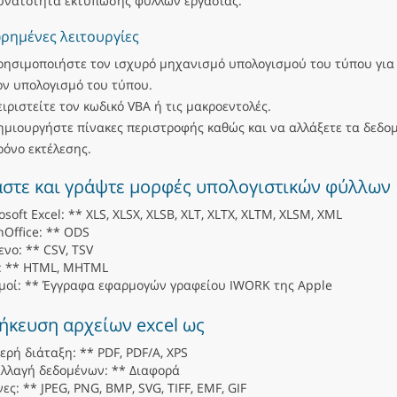
υνατότητα εκτύπωσης φύλλων εργασίας.
ημένες λειτουργίες
ρησιμοποιήστε τον ισχυρό μηχανισμό υπολογισμού του τύπου για
ον υπολογισμό του τύπου.
ειριστείτε τον κωδικό VBA ή τις μακροεντολές.
ημιουργήστε πίνακες περιστροφής καθώς και να αλλάξετε τα δεδο
ρόνο εκτέλεσης.
στε και γράψτε μορφές υπολογιστικών φύλλων
osoft Excel: ** XLS, XLSX, XLSB, XLT, XLTX, XLTM, XLSM, XML
Office: ** ODS
ενο: ** CSV, TSV
: ** HTML, MHTML
μοί: ** Έγγραφα εφαρμογών γραφείου IWORK της Apple
κευση αρχείων excel ως
ερή διάταξη: ** PDF, PDF/A, XPS
λλαγή δεδομένων: ** Διαφορά
νες: ** JPEG, PNG, BMP, SVG, TIFF, EMF, GIF