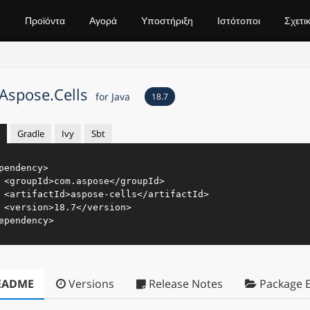
Προϊόντα
Αγορά
Υποστήριξη
Ιστότοποι
Σχετι
Aspose.Cells
for Java
18.7
Gradle
Ivy
Sbt
pendency
>
<
groupId
>
com.aspose
</
groupId
>
<
artifactId
>
aspose-cells
</
artifactId
>
<
version
>
18.7
</
version
>
ependency
>
EADME
Versions
Release Notes
Package E