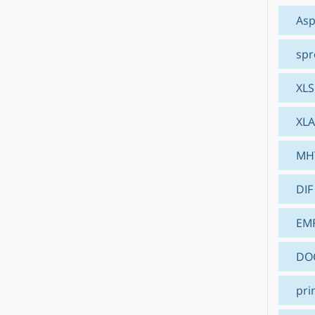
Asp
spr
XLS
XL
MH
DIF
EM
DO
pri