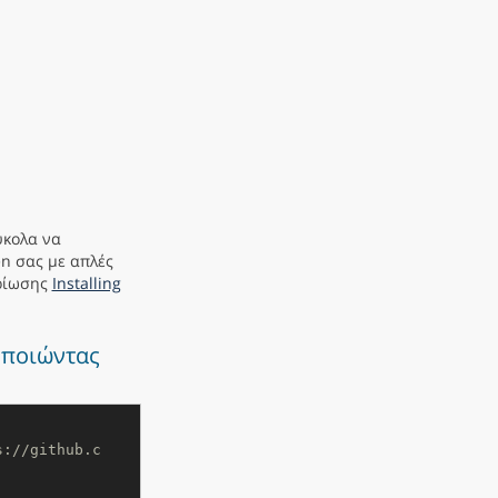
ύκολα να
en σας με απλές
ηρίωσης
Installing
οποιώντας
s://github.c