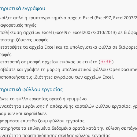
ηριστικά εγγράφου
νοίξτε απλό ή κρυπτογραφημένα αρχεία Excel (Excel97, Excel2007/
ιαφορετικές πηγές.
ποθήκευση αρχείων Excel (Excel97- Excel2007/2010/2013) σε διάφο
ποστηριζόμενες μορφές.
ετατρέψτε τα αρχεία Excel και τα υπολογιστικά φύλλα σε διάφορε
ορφές.
ετατροπή σε μορφή αρχείου εικόνας με ετικέτα (
).
tiff
ιαβάστε και γράψτε τη μορφή υπολογιστικού φύλλου OpenDocumen
ροποποιήστε τις ιδιότητες εγγράφου των αρχείων Excel.
ηριστικά φύλλου εργασίας
άντε το φύλλο εργασίας ορατό ή κρυμμένο.
υνατότητα εμφάνισης ή απόκρυψης καρτελών φύλλου εργασίας, γ
ραμμών και κεφαλίδων.
φαρμόστε επίπεδο ζουμ φύλλου εργασίας.
ιατηρήστε τα επιλεγμένα δεδομένα ορατά κατά την κύλιση σε πάγ
υνατότητα προεπισκόπησης σελίδας φύλλου εργασίας.