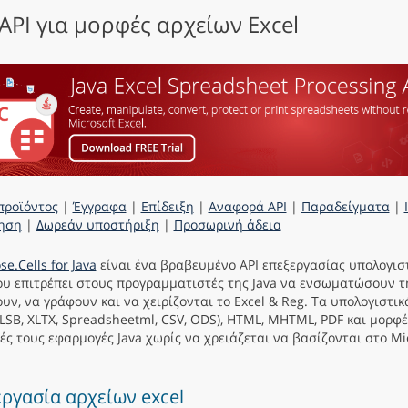
 API για μορφές αρχείων Excel
προϊόντος
|
Έγγραφα
|
Επίδειξη
|
Αναφορά API
|
Παραδείγματα
|
ηση
|
Δωρεάν υποστήριξη
|
Προσωρινή άδεια
se.Cells for Java
είναι ένα βραβευμένο API επεξεργασίας υπολογι
ου επιτρέπει στους προγραμματιστές της Java να ενσωματώσουν τ
υν, να γράφουν και να χειρίζονται το Excel & Reg. Τα υπολογιστικά
LSB, XLTX, Spreadsheetml, CSV, ODS), HTML, MHTML, PDF και μορφέ
κές τους εφαρμογές Java χωρίς να χρειάζεται να βασίζονται στο Mic
ργασία αρχείων excel