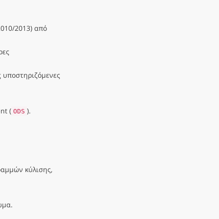
2010/2013) από
ρες
ς υποστηριζόμενες
t (
).
ODS
ραμμών κύλισης,
ωμα.