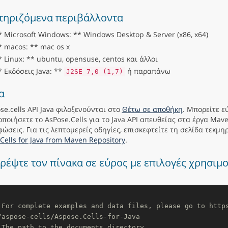
τηριζόμενα περιβάλλοντα
* Microsoft Windows: ** Windows Desktop & Server (x86, x64)
* macos: ** mac os x
* Linux: ** ubuntu, opensuse, centos και άλλοι
* Εκδόσεις Java: **
ή παραπάνω
J2SE 7,0 (1,7)
α
se.cells API Java φιλοξενούνται στο
Θέτω σε αποθήκη
. Μπορείτε ε
ποιήσετε το AsPose.Cells για το Java API απευθείας στα έργα Mav
ώσεις. Για τις λεπτομερείς οδηγίες, επισκεφτείτε τη σελίδα τεκμ
Cells for Java from Maven Repository
.
ρέψτε τον πίνακα σε εύρος με επιλογές χρησιμ
 For complete examples and data files, please go to http
/aspose-cells/Aspose.Cells-for-Java
 The path to the documents directory.