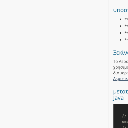
υποσ
*
*
*
*
Ξεκίν
Το Aspo
χρησιμο
διαμορφ
Aspose.
μετατ
Java
//
om
//