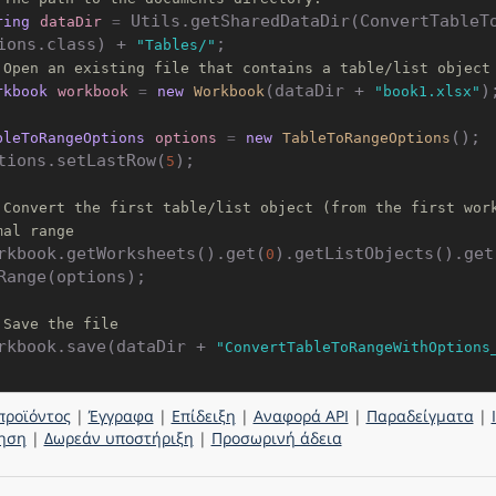
 Utils.getSharedDataDir(ConvertTableT
ring
dataDir
=
ions.class) + 
"Tables/"
 Open an existing file that contains a table/list object
(dataDir + 
);
rkbook
workbook
=
new
Workbook
"book1.xlsx"
();

bleToRangeOptions
options
=
new
TableToRangeOptions
tions.setLastRow(
);

5
 Convert the first table/list object (from the first wor
mal range
rkbook.getWorksheets().get(
).getListObjects().get
0
Range(options);

 Save the file
rkbook.save(dataDir + 
"ConvertTableToRangeWithOptions
προϊόντος
|
Έγγραφα
|
Επίδειξη
|
Αναφορά API
|
Παραδείγματα
|
ηση
|
Δωρεάν υποστήριξη
|
Προσωρινή άδεια