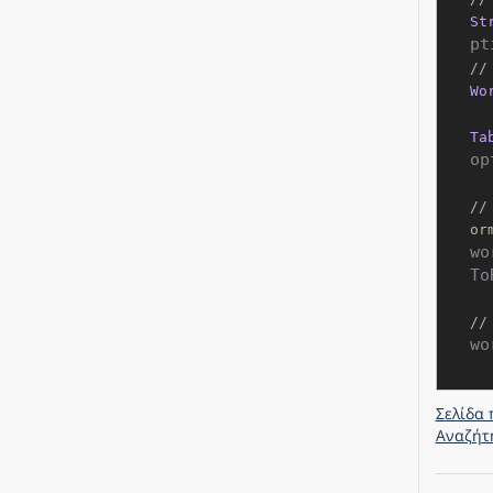
St
pt
//
Wo
Ta
op
//
or
wo
To
//
wo
Σελίδα 
Αναζήτ