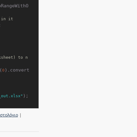
oRangeWithO
 in it


ksheet) to n
(
).convert
0
_out.xlsx"
Ιστολόγιο
|