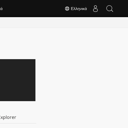
κά
Ελληνικά
xplorer