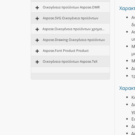
Χαρακτ
Οικογένεια προϊόντων Aspose.OMR
Α
Aspose.SVG Οικογένεια προϊόντων
δ
Aspose.Οικογένεια προϊόντων χρηματοδότησης
Α
υ
Aspose.Drawing Οικογένεια προϊόντων
Μ
Aspose.Font Product Product
μ
Μ
Οικογένεια προϊόντων Aspose.TeX
Δ
τ
Χαρακτ
Κ
Δ
γ
Ε
Δ
Δ