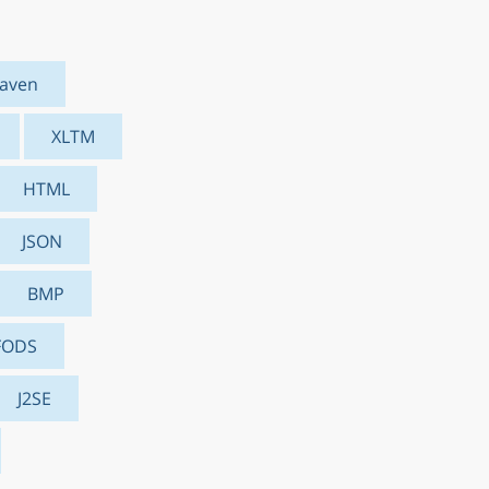
aven
XLTM
HTML
JSON
BMP
FODS
J2SE