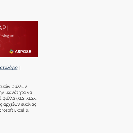
Ιστολόγιο
|
στικών φύλλων
ην ικανότητα να
 φύλλα (XLS, XLSX,
ς αρχείων εικόνας
rosoft Excel &