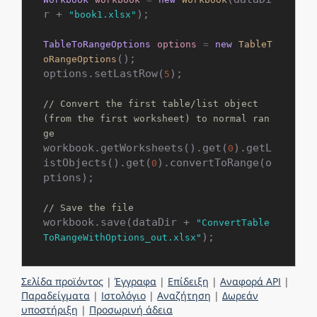
r + 
);

"book1.xlsx"
TableToRangeOptions
options
=
new
TableT
();

oRangeOptions
options.setLastRow(
);

5
// Convert the first table/list object 
(from the first worksheet) to normal ran
ge
workbook.getWorksheets().get(
).getL
0
istObjects().get(
).convertToRange(o
0
ptions);

// Save the file
workbook.save(dataDir + 
"ConvertTable
ToRangeWithOptions_out.xlsx"
Σελίδα προϊόντος
|
Έγγραφα
|
Επίδειξη
|
Αναφορά API
|
Παραδείγματα
|
Ιστολόγιο
|
Αναζήτηση
|
Δωρεάν
υποστήριξη
|
Προσωρινή άδεια