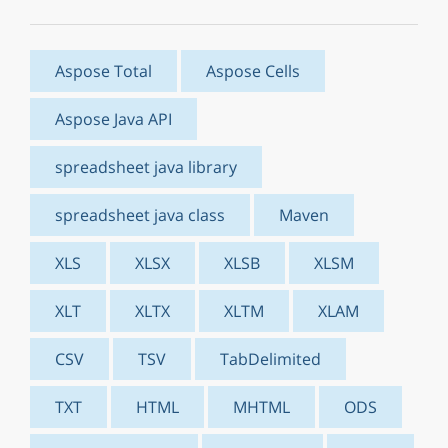
Aspose Total
Aspose Cells
Aspose Java API
spreadsheet java library
spreadsheet java class
Maven
XLS
XLSX
XLSB
XLSM
XLT
XLTX
XLTM
XLAM
CSV
TSV
TabDelimited
TXT
HTML
MHTML
ODS