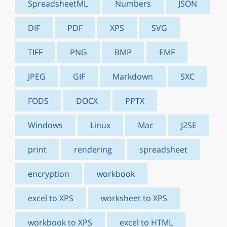
SpreadsheetML
Numbers
JSON
DIF
PDF
XPS
SVG
TIFF
PNG
BMP
EMF
JPEG
GIF
Markdown
SXC
FODS
DOCX
PPTX
Windows
Linux
Mac
J2SE
print
rendering
spreadsheet
encryption
workbook
excel to XPS
worksheet to XPS
workbook to XPS
excel to HTML