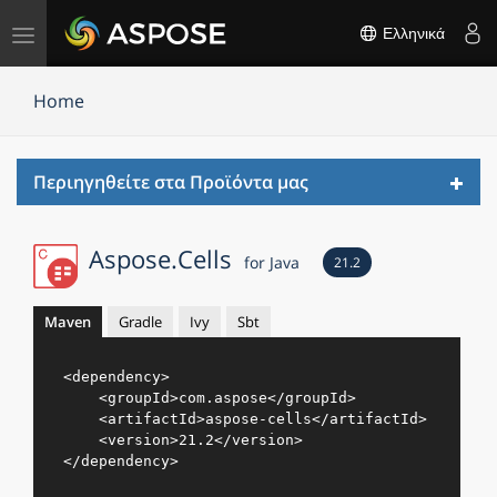
Εναλλαγή
Ελληνικά
πλοήγησης
Home
Toggl
Περιηγηθείτε στα Προϊόντα μας
navig
Aspose.Cells
for Java
21.2
Maven
Gradle
Ivy
Sbt
<
dependency
>
<
groupId
>
com.aspose
</
groupId
>
<
artifactId
>
aspose-cells
</
artifactId
>
<
version
>
21.2
</
version
>
</
dependency
>