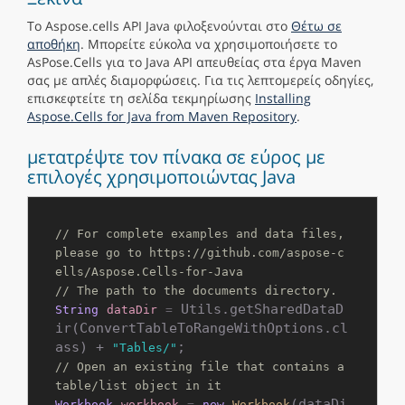
Το Aspose.cells API Java φιλοξενούνται στο
Θέτω σε
αποθήκη
. Μπορείτε εύκολα να χρησιμοποιήσετε το
AsPose.Cells για το Java API απευθείας στα έργα Maven
σας με απλές διαμορφώσεις. Για τις λεπτομερείς οδηγίες,
επισκεφτείτε τη σελίδα τεκμηρίωσης
Installing
Aspose.Cells for Java from Maven Repository
.
μετατρέψτε τον πίνακα σε εύρος με
επιλογές χρησιμοποιώντας Java
// For complete examples and data files, 
please go to https://github.com/aspose-c
ells/Aspose.Cells-for-Java
// The path to the documents directory.
 Utils.getSharedDataD
String
dataDir
=
ir(ConvertTableToRangeWithOptions.cl
ass) + 
"Tables/"
// Open an existing file that contains a 
table/list object in it
(dataDi
Workbook
workbook
=
new
Workbook