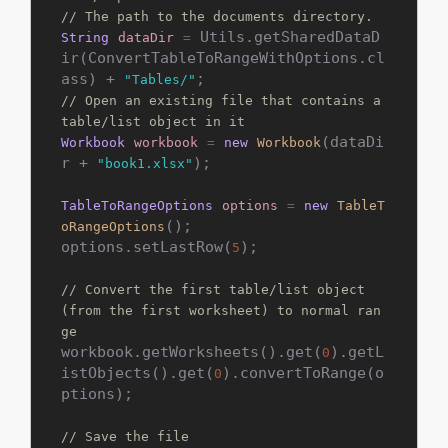
// The path to the documents directory.
 Utils.getSharedDataD
String
dataDir
=
ir(ConvertTableToRangeWithOptions.cl
ass) + 
"Tables/"
// Open an existing file that contains a 
table/list object in it
(dataDi
Workbook
workbook
=
new
Workbook
r + 
);

"book1.xlsx"
TableToRangeOptions
options
=
new
TableT
();

oRangeOptions
options.setLastRow(
);

5
// Convert the first table/list object 
(from the first worksheet) to normal ran
ge
workbook.getWorksheets().get(
).getL
0
istObjects().get(
).convertToRange(o
0
ptions);

// Save the file