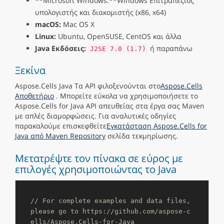
**Microsoft Windows:**Windows Επιτραπέζιος
υπολογιστής και διακομιστής (x86, x64)
macOS:
Mac OS X
Linux:
Ubuntu, OpenSUSE, CentOS και άλλα
Java Εκδόσεις:
ή παραπάνω
J2SE 7.0 (1.7)
Ξεκίνα
Aspose.Cells Java Τα API φιλοξενούνται στο
Aspose.Cells
Αποθετήριο
. Μπορείτε εύκολα να χρησιμοποιήσετε το
Aspose.Cells for Java API απευθείας στα έργα σας Maven
με απλές διαμορφώσεις. Για αναλυτικές οδηγίες
παρακαλούμε επισκεφθείτε
Εγκατάσταση Aspose.Cells for
Java από Maven Repository
σελίδα τεκμηρίωσης.
Μετατρέψτε τον πίνακα σε εύρος με
επιλογές χρησιμοποιώντας το Java
// For complete examples and data files, 
please go to https://github.com/aspose-c
ells/Aspose.Cells-for-Java