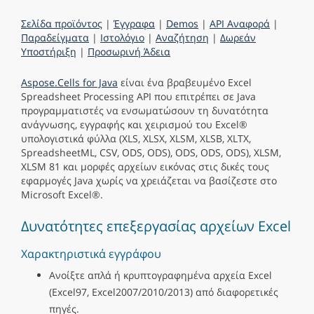
Σελίδα προϊόντος
|
Έγγραφα
|
Demos
|
API Αναφορά
|
Παραδείγματα
|
Ιστολόγιο
|
Αναζήτηση
|
Δωρεάν
Υποστήριξη
|
Προσωρινή Άδεια
Aspose.Cells for Java
είναι ένα βραβευμένο Excel
Spreadsheet Processing API που επιτρέπει σε Java
προγραμματιστές να ενσωματώσουν τη δυνατότητα
ανάγνωσης, εγγραφής και χειρισμού του Excel®
υπολογιστικά φύλλα (XLS, XLSX, XLSM, XLSB, XLTX,
SpreadsheetML, CSV, ODS, ODS), ODS, ODS, ODS), XLSM,
XLSM 81 και μορφές αρχείων εικόνας στις δικές τους
εφαρμογές Java χωρίς να χρειάζεται να βασίζεστε στο
Microsoft Excel®.
Δυνατότητες επεξεργασίας αρχείων Excel
Χαρακτηριστικά εγγράφου
Ανοίξτε απλά ή κρυπτογραφημένα αρχεία Excel
(Excel97, Excel2007/2010/2013) από διαφορετικές
πηγές.