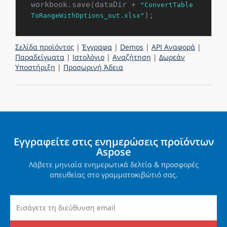
workbook.save(dataDir + 
"ConvertTable
ToRangeWithOptions_out.xlsx"
Σελίδα προϊόντος
|
Έγγραφα
|
Demos
|
API Αναφορά
|
Παραδείγματα
|
Ιστολόγιο
|
Αναζήτηση
|
Δωρεάν
Υποστήριξη
|
Προσωρινή Άδεια
Εγγραφείτε στις ενημερώσεις προϊόντων
Aspose
Λάβετε μηνιαία ενημερωτικά δελτία & προσφορές
απευθείας στο γραμματοκιβώτιό σας.