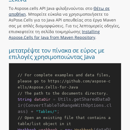
Το Aspose.cells API Java φιλοξενούνται στο
Θέτω σε
αποθήκη
. Μπορείτε εύκολα να χρησιμοποιήσετε το
AsPose.Cells για το Java API απευθείας στα έργα Maven
σας με απλές διαμορφώσεις. Για τις λεπτομερείς οδηγίες,
επισκεφτείτε τη σελίδα τεκμηρίωσης
Installing
Aspose.Cells for Java from Maven Repository
.
μετατρέψτε τον πίνακα σε εύρος με
επιλογές χρησιμοποιώντας Java
// For complete examples and data files, 
please go to https://github.com/aspose-c
ells/Aspose.Cells-for-Java
// The path to the documents directory.
 Utils.getSharedDataD
String
dataDir
=
ir(ConvertTableToRangeWithOptions.cl
ass) + 
"Tables/"
// Open an existing file that contains a 
table/list object in it
(dataDi
Workbook
workbook
=
new
Workbook