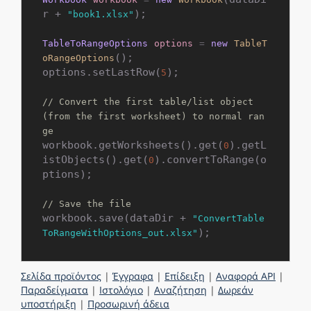
r + 
);

"book1.xlsx"
TableToRangeOptions
options
=
new
TableT
();

oRangeOptions
options.setLastRow(
);

5
// Convert the first table/list object 
(from the first worksheet) to normal ran
ge
workbook.getWorksheets().get(
).getL
0
istObjects().get(
).convertToRange(o
0
ptions);

// Save the file
workbook.save(dataDir + 
"ConvertTable
ToRangeWithOptions_out.xlsx"
Σελίδα προϊόντος
|
Έγγραφα
|
Επίδειξη
|
Αναφορά API
|
Παραδείγματα
|
Ιστολόγιο
|
Αναζήτηση
|
Δωρεάν
υποστήριξη
|
Προσωρινή άδεια