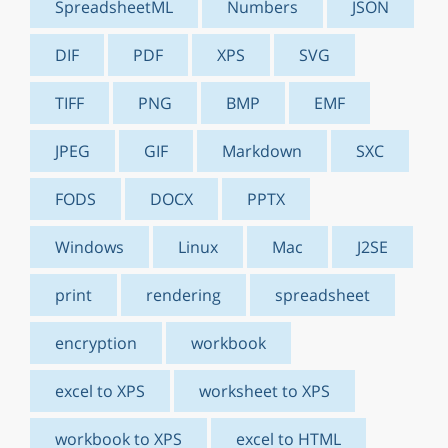
SpreadsheetML
Numbers
JSON
DIF
PDF
XPS
SVG
TIFF
PNG
BMP
EMF
JPEG
GIF
Markdown
SXC
FODS
DOCX
PPTX
Windows
Linux
Mac
J2SE
print
rendering
spreadsheet
encryption
workbook
excel to XPS
worksheet to XPS
workbook to XPS
excel to HTML