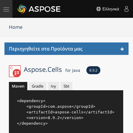
Εναλλαγή
Ελληνικά
πλοήγησης
Home
Toggl
Περιηγηθείτε στα Προϊόντα μας
navig
Aspose.Cells
for Java
8.9.2
Maven
Gradle
Ivy
Sbt
<
dependency
>
<
groupId
>
com.aspose
</
groupId
>
<
artifactId
>
aspose-cells
</
artifactId
>
<
version
>
8.9.2
</
version
>
</
dependency
>