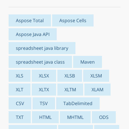
Aspose Total
Aspose Cells
Aspose Java API
spreadsheet java library
spreadsheet java class
Maven
XLS
XLSX
XLSB
XLSM
XLT
XLTX
XLTM
XLAM
CSV
TSV
TabDelimited
TXT
HTML
MHTML
ODS