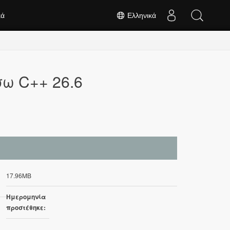
κά
Ελληνικά
σω C++ 26.6
17.96MB
Ημερομηνία
προστέθηκε: