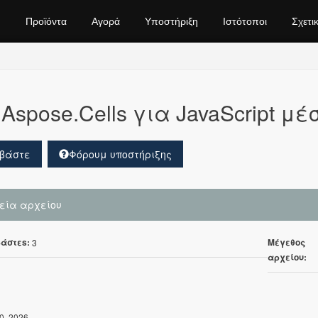
Προϊόντα
Αγορά
Υποστήριξη
Ιστότοποι
Σχετι
Aspose.Cells για JavaScript μέ
βάστε
Φόρουμ υποστήριξης
χεία αρχείου
άστεs:
Μέγεθος
3
αρχείου:
0, 2026