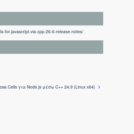
s-for-javascript-via-cpp-26-6-release-notes/
ose.Cells για Node.js μέσω C++ 24.9 (Linux x64)