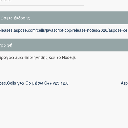
ιώσεις έκδοσης
releases.aspose.com/cells/javascript-cpp/release-notes/2026/aspose-cell
γραφή
πρόγραμμα περιήγησης και το Node.js
ose.Cells για Go μέσω C++ v25.12.0
Asp