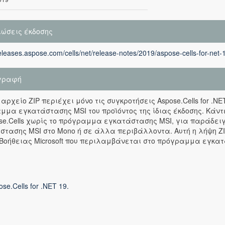
ιώσεις έκδοσης
releases.aspose.com/cells/net/release-notes/2019/aspose-cells-for-net-
γραφή
 αρχείο ZIP περιέχει μόνο τις συγκροτήσεις Aspose.Cells for .N
μμα εγκατάστασης MSI του προϊόντος της ίδιας έκδοσης. Κάντ
ose.Cells χωρίς το πρόγραμμα εγκατάστασης MSI, για παράδε
στασης MSI στο Mono ή σε άλλα περιβάλλοντα. Αυτή η λήψη ZI
Βοήθειας Microsoft που περιλαμβάνεται στο πρόγραμμα εγκατ
ose.Cells for .NET 19.