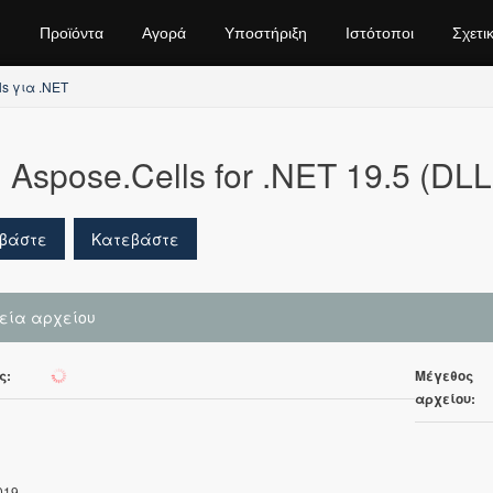
Προϊόντα
Αγορά
Υποστήριξη
Ιστότοποι
Σχετι
ls για .NET
Aspose.Cells for .NET 19.5 (DLL
βάστε
Κατεβάστε
χεία αρχείου
ς:
Μέγεθος
191
αρχείου:
019