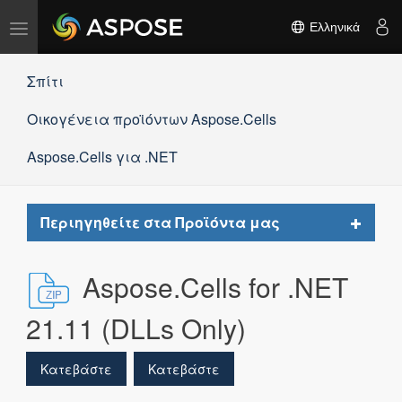
Εναλλαγή
Ελληνικά
πλοήγησης
Σπίτι
Οικογένεια προϊόντων Aspose.Cells
Aspose.Cells για .NET
Toggle
Περιηγηθείτε στα Προϊόντα μας
navigat
Aspose.Cells for .NET
21.11 (DLLs Only)
Κατεβάστε
Κατεβάστε