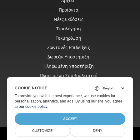
Αρχική
Προϊόντα
Νέες Εκδόσεις
Τιμολόγηση
Τεκμηρίωση
Ζωντανές Επιδείξεις
Δωρεάν Υποστήριξη
Πληρωμένη Υποστήριξη
Πληρωμένη Συμβουλευτική
Ιστολόγιο
COOKIE NOTICE
Ιστοσελίδες
To provide you with the best experience, we use cookies for
personalization, analytics, and ads. By using our site, you agree
Σχετικά
to
our cookie policy
.
ACCEPT
CUSTOMIZE
DENY
© Aspose Pty Ltd 2001-2026.
Όλα τα δικαιώματα διατηρούνται.