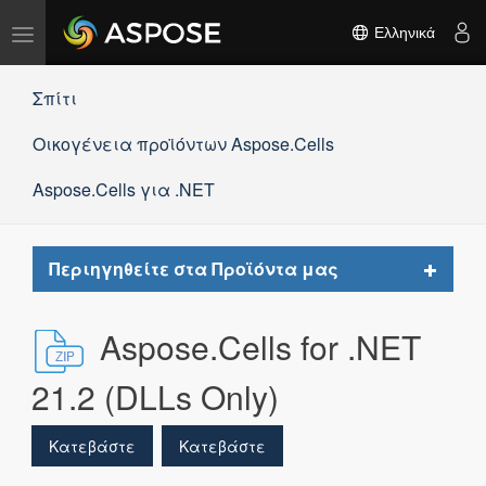
Εναλλαγή
Ελληνικά
πλοήγησης
Σπίτι
Οικογένεια προϊόντων Aspose.Cells
Aspose.Cells για .NET
Toggle
Περιηγηθείτε στα Προϊόντα μας
navigat
Aspose.Cells for .NET
21.2 (DLLs Only)
Κατεβάστε
Κατεβάστε