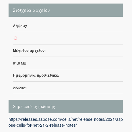
Στοιχεία αρχείου
Λήψεις:
113
Μέγεθος αρχείου:
81,8 MB
Ημερομηνία προστέθηκε:
2/5/2021
Σημειώσεις έκδοσης
https://releases.aspose.com/cells/net/release-notes/2021/asp
ose-cells-for-net-21-2-release-notes/