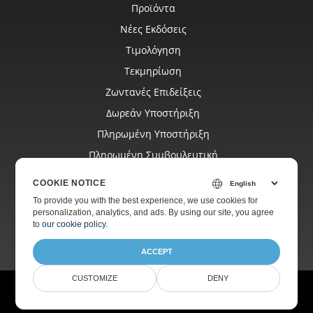
Προϊόντα
Νέες Εκδόσεις
Τιμολόγηση
Τεκμηρίωση
Ζωντανές Επιδείξεις
Δωρεάν Υποστήριξη
Πληρωμένη Υποστήριξη
Πληρωμένη Συμβουλευτική
Ιστολόγιο
COOKIE NOTICE
Ιστοσελίδες
To provide you with the best experience, we use cookies for
personalization, analytics, and ads. By using our site, you agree
Σχετικά
to
our cookie policy
.
ACCEPT
CUSTOMIZE
DENY
© Aspose Pty Ltd 2001-2026.
Όλα τα δικαιώματα διατηρούνται.
Πολιτική απορρήτου
Όροι χρήσης
Επικοινωνία