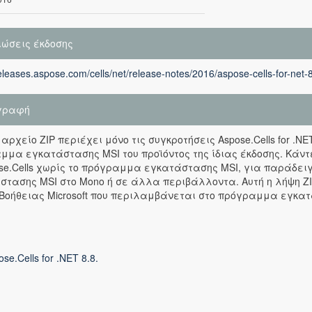
ιώσεις έκδοσης
releases.aspose.com/cells/net/release-notes/2016/aspose-cells-for-net-
γραφή
 αρχείο ZIP περιέχει μόνο τις συγκροτήσεις Aspose.Cells for .N
μμα εγκατάστασης MSI του προϊόντος της ίδιας έκδοσης. Κάντ
ose.Cells χωρίς το πρόγραμμα εγκατάστασης MSI, για παράδε
στασης MSI στο Mono ή σε άλλα περιβάλλοντα. Αυτή η λήψη ZI
Βοήθειας Microsoft που περιλαμβάνεται στο πρόγραμμα εγκατ
se.Cells for .NET 8.8.