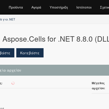
Προϊόντα
Αγορά
Υποστήριξη
Ιστότοποι
Σχετι
ls για .NET
Aspose.Cells for .NET 8.8.0 (DLL
βάστε
Κατεβάστε
χεία αρχείου
ς:
Μέγεθος
329
αρχείου:
016