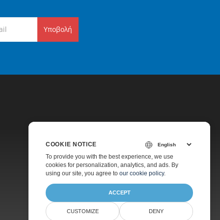
Υποβολή
COOKIE NOTICE
Τιμολόγηση
To provide you with the best experience, we use
cookies for personalization, analytics, and ads. By
Πληρωμένη Υποστήριξη
using our site, you agree to
our cookie policy
.
Σχετικά
ACCEPT
CUSTOMIZE
DENY