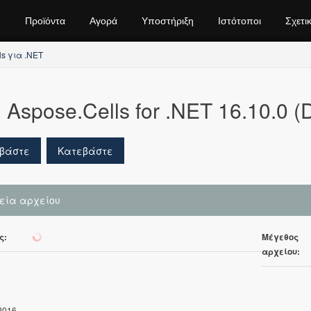
Προϊόντα
Αγορά
Υποστήριξη
Ιστότοποι
Σχετι
ls για .NET
Aspose.Cells for .NET 16.10.0 (
βάστε
Κατεβάστε
χεία αρχείου
ς:
Μέγεθος
402
αρχείου:
2016