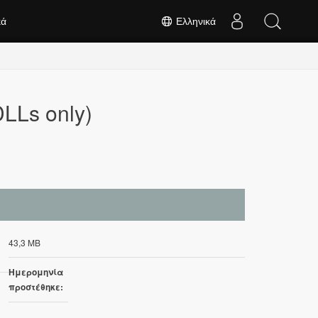
κά
Ελληνικά
DLLs only)
43,3 MB
Ημερομηνία
προστέθηκε: