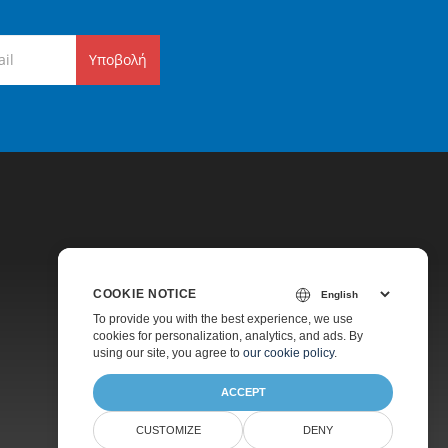
Υποβολή
COOKIE NOTICE
Τιμολόγηση
To provide you with the best experience, we use
cookies for personalization, analytics, and ads. By
Πληρωμένη Υποστήριξη
using our site, you agree to
our cookie policy
.
Σχετικά
ACCEPT
CUSTOMIZE
DENY