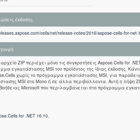
ιώσεις έκδοσης
releases.aspose.com/cells/net/release-notes/2016/aspose-cells-for-net-
γραφή
 αρχείο ZIP περιέχει μόνο τις συγκροτήσεις Aspose.Cells for .N
μμα εγκατάστασης MSI του προϊόντος της ίδιας έκδοσης. Κάντ
ose.Cells χωρίς το πρόγραμμα εγκατάστασης MSI, για παράδε
στασης MSI στο Mono ή σε άλλα περιβάλλοντα. Αυτή η λήψη ZI
Βοήθειας Microsoft που περιλαμβάνεται στο πρόγραμμα εγκατ
ose.Cells for .NET 16.10.