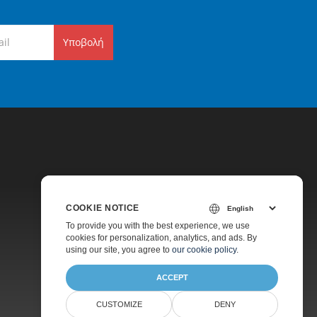
Υποβολή
COOKIE NOTICE
Τιμολόγηση
To provide you with the best experience, we use
cookies for personalization, analytics, and ads. By
Πληρωμένη Υποστήριξη
using our site, you agree to
our cookie policy
.
Σχετικά
ACCEPT
CUSTOMIZE
DENY