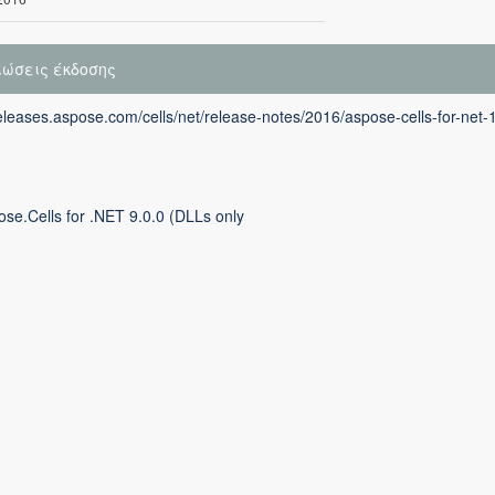
ιώσεις έκδοσης
releases.aspose.com/cells/net/release-notes/2016/aspose-cells-for-net-
se.Cells for .NET 9.0.0 (DLLs only