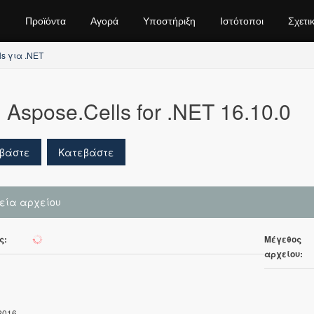
Προϊόντα
Αγορά
Υποστήριξη
Ιστότοποι
Σχετι
ls για .NET
Aspose.Cells for .NET 16.10.0
βάστε
Κατεβάστε
χεία αρχείου
ς:
Μέγεθος
166
αρχείου:
2016