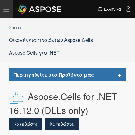
Εναλλαγή
Ελληνικά
πλοήγησης
Σπίτι
Οικογένεια προϊόντων Aspose.Cells
Aspose.Cells για .NET
Toggle
Περιηγηθείτε στα Προϊόντα μας
navigat
Aspose.Cells for .NET
16.12.0 (DLLs only)
Κατεβάστε
Κατεβάστε