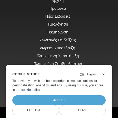
Αρχική
Προϊόντα
Νέες Εκδόσεις
Τιμολόγηση
Τεκμηρίωση
Ζωντανές Επιδείξεις
Δωρεάν Υποστήριξη
Πληρωμένη Υποστήριξη
Πληρωμένη Συμβουλευτική
Ιστολόγιο
COOKIE NOTICE
Ιστοσελίδες
To provide you with the best experience, we use cookies for
personalization, analytics, and ads. By using our site, you agree
Σχετικά
to
our cookie policy
.
ACCEPT
CUSTOMIZE
DENY
© Aspose Pty Ltd 2001-2026.
Όλα τα δικαιώματα διατηρούνται.