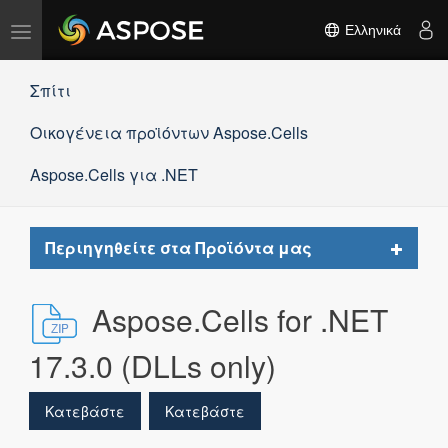
Εναλλαγή
Ελληνικά
πλοήγησης
Σπίτι
Οικογένεια προϊόντων Aspose.Cells
Aspose.Cells για .NET
Toggle
Περιηγηθείτε στα Προϊόντα μας
navigat
Aspose.Cells for .NET
17.3.0 (DLLs only)
Κατεβάστε
Κατεβάστε