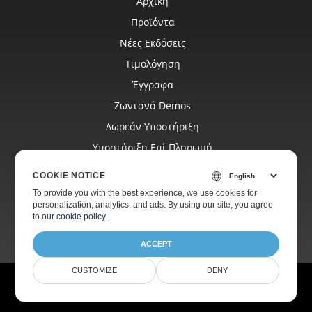
Αρχική
Προϊόντα
Νέες Εκδόσεις
Τιμολόγηση
Έγγραφα
Ζωντανά Demos
Δωρεάν Υποστήριξη
Υποστήριξη Επί Πληρωμή
Blog
COOKIE NOTICE
Ιστότοποι
To provide you with the best experience, we use cookies for
personalization, analytics, and ads. By using our site, you agree
Σχετικά Με
to
our cookie policy
.
ACCEPT
CUSTOMIZE
DENY
© Aspose Pty Ltd 2001-2026. Με την επιφύλαξη παντός δικαιώματος.
Πολιτική απορρήτου
Όροι χρήσης
Επικοινωνία