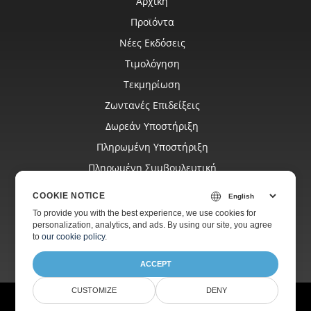
Αρχική
Προϊόντα
Νέες Εκδόσεις
Τιμολόγηση
Τεκμηρίωση
Ζωντανές Επιδείξεις
Δωρεάν Υποστήριξη
Πληρωμένη Υποστήριξη
Πληρωμένη Συμβουλευτική
Ιστολόγιο
COOKIE NOTICE
Ιστοσελίδες
To provide you with the best experience, we use cookies for
personalization, analytics, and ads. By using our site, you agree
Σχετικά
to
our cookie policy
.
ACCEPT
CUSTOMIZE
DENY
© Aspose Pty Ltd 2001-2026.
Όλα τα δικαιώματα διατηρούνται.