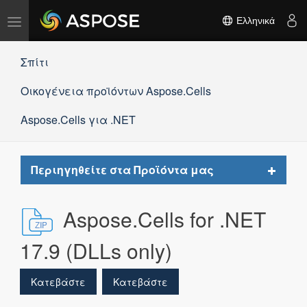
Εναλλαγή
Ελληνικά
πλοήγησης
Σπίτι
Οικογένεια προϊόντων Aspose.Cells
Aspose.Cells για .NET
Toggle
Περιηγηθείτε στα Προϊόντα μας
navigat
Aspose.Cells for .NET
17.9 (DLLs only)
Κατεβάστε
Κατεβάστε