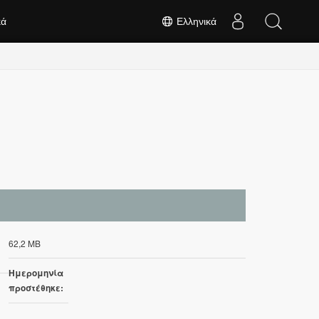
κά
Ελληνικά
62,2 MB
Ημερομηνία
προστέθηκε: