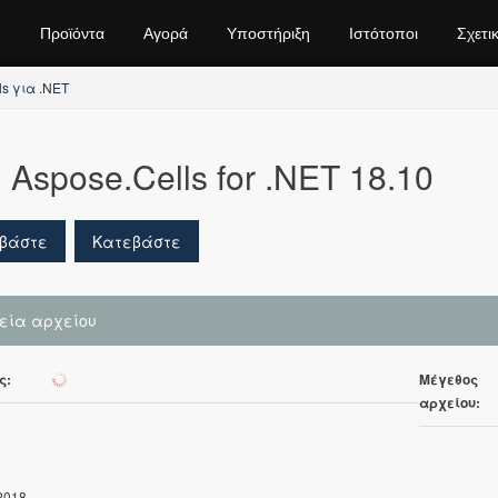
Προϊόντα
Αγορά
Υποστήριξη
Ιστότοποι
Σχετι
ls για .NET
Aspose.Cells for .NET 18.10
βάστε
Κατεβάστε
χεία αρχείου
ς:
Μέγεθος
100
αρχείου:
2018