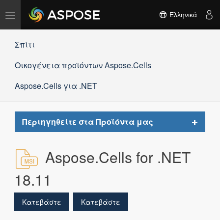
Εναλλαγή
Ελληνικά
πλοήγησης
Σπίτι
Οικογένεια προϊόντων Aspose.Cells
Aspose.Cells για .NET
Toggle
Περιηγηθείτε στα Προϊόντα μας
navigat
Aspose.Cells for .NET
18.11
Κατεβάστε
Κατεβάστε